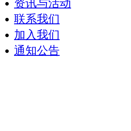
资讯与活动
联系我们
加入我们
通知公告