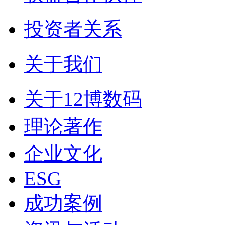
投资者关系
关于我们
关于12博数码
理论著作
企业文化
ESG
成功案例