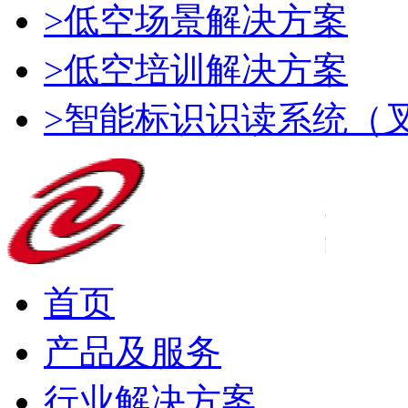
>低空场景解决方案
>低空培训解决方案
>智能标识识读系统（
首页
产品及服务
行业解决方案