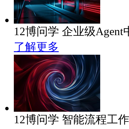
12博问学 企业级Agen
了解更多
12博问学 智能流程工