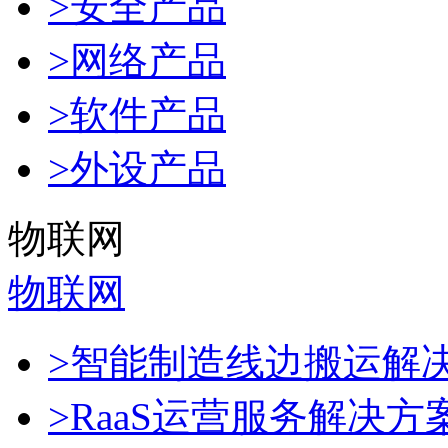
>安全产品
>网络产品
>软件产品
>外设产品
物联网
物联网
>智能制造线边搬运解
>RaaS运营服务解决方