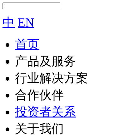
中
EN
首页
产品及服务
行业解决方案
合作伙伴
投资者关系
关于我们