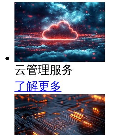
云管理服务
了解更多