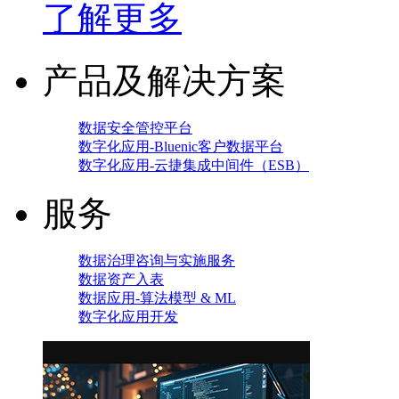
了解更多
产品及解决方案
数据安全管控平台
数字化应用-Bluenic客户数据平台
数字化应用-云捷集成中间件（ESB）
服务
数据治理咨询与实施服务
数据资产入表
数据应用-算法模型 & ML
数字化应用开发