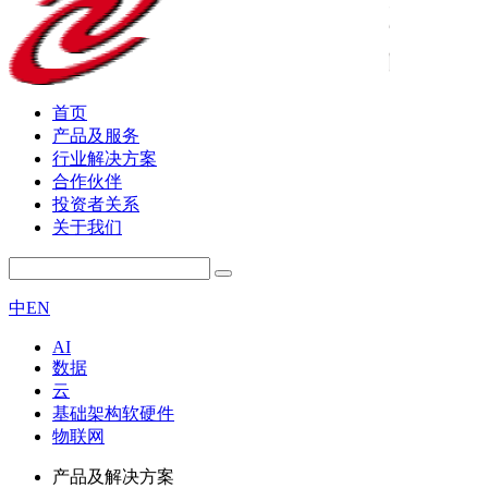
首页
产品及服务
行业解决方案
合作伙伴
投资者关系
关于我们
中
EN
AI
数据
云
基础架构软硬件
物联网
产品及解决方案