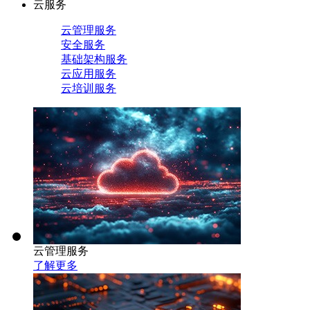
云服务
云管理服务
安全服务
基础架构服务
云应用服务
云培训服务
云管理服务
了解更多