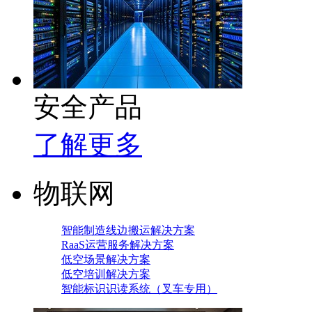
安全产品
了解更多
物联网
智能制造线边搬运解决方案
RaaS运营服务解决方案
低空场景解决方案
低空培训解决方案
智能标识识读系统（叉车专用）