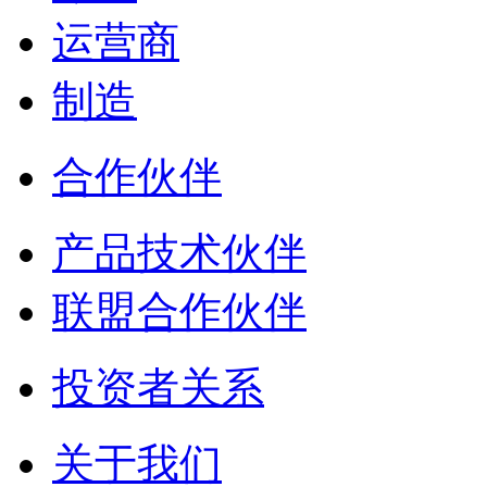
运营商
制造
合作伙伴
产品技术伙伴
联盟合作伙伴
投资者关系
关于我们