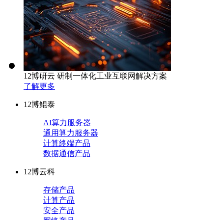
12博研云 研制一体化工业互联网解决方案
了解更多
12博鲲泰
AI算力服务器
通用算力服务器
计算终端产品
数据通信产品
12博云科
存储产品
计算产品
安全产品